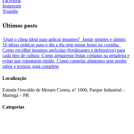
Facebook
Instagram
Youtube
Últimos posts
Qual o clima ideal para aplicar insumos?
Jantar simples e rápido:
10 ideias práticas para o dia a dia sem gastar horas na cozinha
Como escolher insumos agrícolas (fertilizantes e defensivos) para
cada tipo de cultura
Como armazenar frutas cortadas na geladeira e
evitar que estraguem rápido
Como congelar alimentos sem perder
sabor e textura: guia completo
Localização
Estrada Oswaldo de Moraes Correa, n° 1000, Parque Industrial –
Maringá – PR
Categorias
Tecnologia e Agronegócio
Insumos Agrícolas
Produtor Rural