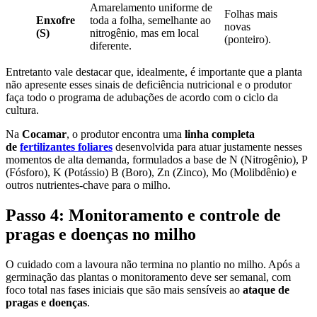
Amarelamento uniforme de
Folhas mais
Enxofre
toda a folha, semelhante ao
novas
(S)
nitrogênio, mas em local
(ponteiro).
diferente.
Entretanto vale destacar que, idealmente, é importante que a planta
não apresente esses sinais de deficiência nutricional e o produtor
faça todo o programa de adubações de acordo com o ciclo da
cultura.
Na
Cocamar
, o produtor encontra uma
linha completa
de
fertilizantes foliares
desenvolvida para atuar justamente nesses
momentos de alta demanda, formulados a base de N (Nitrogênio), P
(Fósforo), K (Potássio) B (Boro), Zn (Zinco), Mo (Molibdênio) e
outros nutrientes-chave para o milho.
Passo 4: Monitoramento e controle de
pragas e doenças no milho
O cuidado com a lavoura não termina no plantio no milho. Após a
germinação das plantas o monitoramento deve ser semanal, com
foco total nas fases iniciais que são mais sensíveis ao
ataque de
pragas e doenças
.