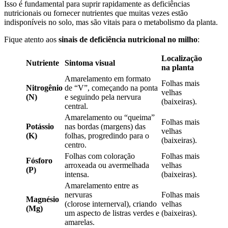
Isso é fundamental para suprir rapidamente as deficiências
nutricionais ou fornecer nutrientes que muitas vezes estão
indisponíveis no solo, mas são vitais para o metabolismo da planta.
Fique atento aos
sinais de deficiência nutricional no milho
:
Localização
Nutriente
Sintoma visual
na planta
Amarelamento em formato
Folhas mais
Nitrogênio
de “V”, começando na ponta
velhas
(N)
e seguindo pela nervura
(baixeiras).
central.
Amarelamento ou “queima”
Folhas mais
Potássio
nas bordas (margens) das
velhas
(K)
folhas, progredindo para o
(baixeiras).
centro.
Folhas com coloração
Folhas mais
Fósforo
arroxeada ou avermelhada
velhas
(P)
intensa.
(baixeiras).
Amarelamento entre as
nervuras
Folhas mais
Magnésio
(clorose internerval), criando
velhas
(Mg)
um aspecto de listras verdes e
(baixeiras).
amarelas.