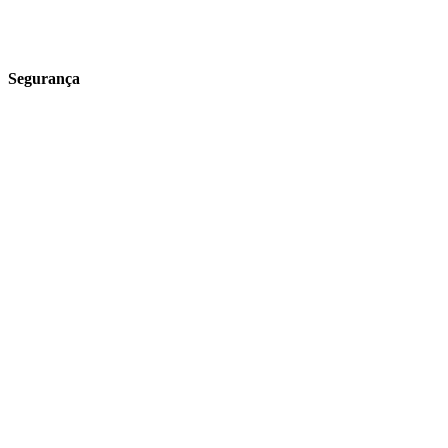
Para o lar
Receitas
Segurança
Política de Entrega
Política de Trocas e Devoluções
Política Campanhas
Segurança e valores