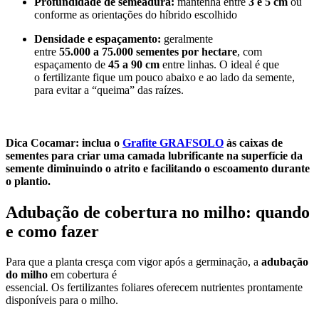
Profundidade de semeadura:
mantenha entre
3 e 5 cm
ou
conforme as orientações do híbrido escolhido
Densidade e espaçamento:
geralmente
entre
55.000 a 75.000 sementes por hectare
, com
espaçamento de
45 a 90 cm
entre linhas. O ideal é que
o fertilizante fique um pouco abaixo e ao lado da semente,
para evitar a “queima” das raízes.
Dica Cocamar:
inclua o
Grafite GRAFSOLO
às caixas de
sementes para criar uma camada lubrificante na superfície da
semente diminuindo o atrito e facilitando o escoamento durante
o plantio.
Adubação de cobertura no milho: quando
e como fazer
Para que a planta cresça com vigor após a germinação, a
adubação
do milho
em cobertura é
essencial. Os fertilizantes foliares oferecem nutrientes prontamente
disponíveis para o milho.