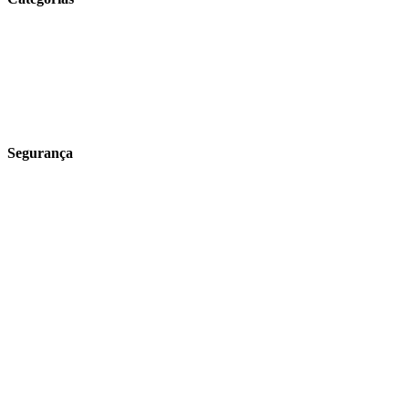
Tecnologia e Agronegócio
Insumos Agrícolas
Produtor Rural
Para o lar
Receitas
Segurança
Política de Entrega
Política de Trocas e Devoluções
Política Campanhas
Segurança e valores