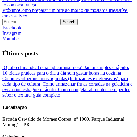
lo com segurança
Próximo
Como preparar um bife ao molho de mostarda irresistível
em casa
Next
Search
Facebook
Instagram
Youtube
Últimos posts
Qual o clima ideal para aplicar insumos?
Jantar simples e rápido:
10 ideias práticas para o dia a dia sem gastar horas na cozinha
Como escolher insumos agrícolas (fertilizantes e defensivos) para
cada tipo de cultura
Como armazenar frutas cortadas na geladeira e
evitar que estraguem rápido
Como congelar alimentos sem perder
sabor e textura: guia completo
Localização
Estrada Oswaldo de Moraes Correa, n° 1000, Parque Industrial –
Maringá – PR
Categorias