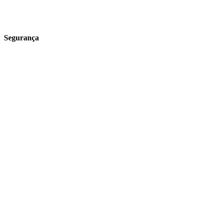
Para o lar
Receitas
Segurança
Política de Entrega
Política de Trocas e Devoluções
Política Campanhas
Segurança e valores