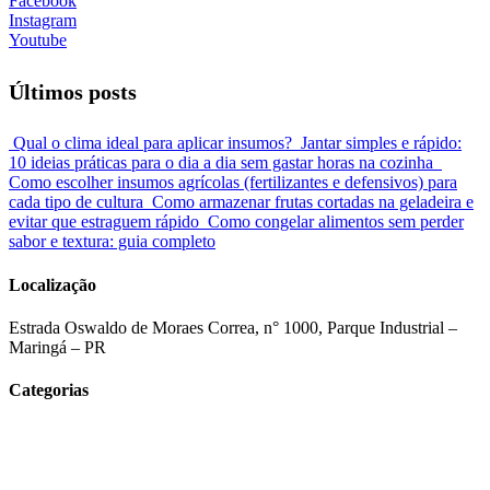
Facebook
Instagram
Youtube
Últimos posts
Qual o clima ideal para aplicar insumos?
Jantar simples e rápido:
10 ideias práticas para o dia a dia sem gastar horas na cozinha
Como escolher insumos agrícolas (fertilizantes e defensivos) para
cada tipo de cultura
Como armazenar frutas cortadas na geladeira e
evitar que estraguem rápido
Como congelar alimentos sem perder
sabor e textura: guia completo
Localização
Estrada Oswaldo de Moraes Correa, n° 1000, Parque Industrial –
Maringá – PR
Categorias
Tecnologia e Agronegócio
Insumos Agrícolas
Produtor Rural