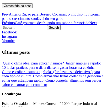
Prev
Anterior
Ração para Bezerro Cocamar: o impulso nutricional
para o crescimento saudável do seu gado
Próximo
Café gourmet: desfrutando um sabor diferenciado
Next
Search
Facebook
Instagram
Youtube
Últimos posts
Qual o clima ideal para aplicar insumos?
Jantar simples e rápido:
10 ideias práticas para o dia a dia sem gastar horas na cozinha
Como escolher insumos agrícolas (fertilizantes e defensivos) para
cada tipo de cultura
Como armazenar frutas cortadas na geladeira e
evitar que estraguem rápido
Como congelar alimentos sem perder
sabor e textura: guia completo
Localização
Estrada Oswaldo de Moraes Correa, n° 1000, Parque Industrial –