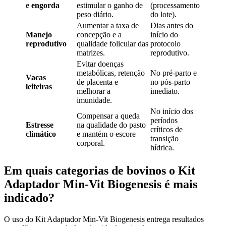
e engorda
estimular o ganho de
(processamento
peso diário.
do lote).
Aumentar a taxa de
Dias antes do
Manejo
concepção e a
início do
reprodutivo
qualidade folicular das
protocolo
matrizes.
reprodutivo.
Evitar doenças
metabólicas, retenção
No pré-parto e
Vacas
de placenta e
no pós-parto
leiteiras
melhorar a
imediato.
imunidade.
No início dos
Compensar a queda
períodos
Estresse
na qualidade do pasto
críticos de
climático
e mantém o escore
transição
corporal.
hídrica.
Em quais categorias de bovinos o Kit
Adaptador Min-Vit Biogenesis é mais
indicado?
O uso do Kit Adaptador Min-Vit Biogenesis entrega resultados