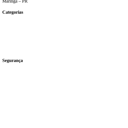
Maringá – PR
Categorias
Tecnologia e Agronegócio
Insumos Agrícolas
Produtor Rural
Para o lar
Receitas
Segurança
Política de Entrega
Política de Trocas e Devoluções
Política Campanhas
Segurança e valores