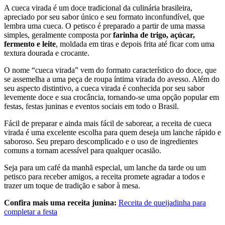
A cueca virada é um doce tradicional da culinária brasileira,
apreciado por seu sabor único e seu formato inconfundível, que
lembra uma cueca. O petisco é preparado a partir de uma massa
simples, geralmente composta por
farinha de trigo, açúcar,
fermento e leite
, moldada em tiras e depois frita até ficar com uma
textura dourada e crocante.
O nome “cueca virada” vem do formato característico do doce, que
se assemelha a uma peça de roupa íntima virada do avesso. Além do
seu aspecto distintivo, a cueca virada é conhecida por seu sabor
levemente doce e sua crocância, tornando-se uma opção popular em
festas, festas juninas e eventos sociais em todo o Brasil.
Fácil de preparar e ainda mais fácil de saborear, a receita de cueca
virada é uma excelente escolha para quem deseja um lanche rápido e
saboroso. Seu preparo descomplicado e o uso de ingredientes
comuns a tornam acessível para qualquer ocasião.
Seja para um café da manhã especial, um lanche da tarde ou um
petisco para receber amigos, a receita promete agradar a todos e
trazer um toque de tradição e sabor à mesa.
Confira mais uma receita junina:
Receita de queijadinha para
completar a festa