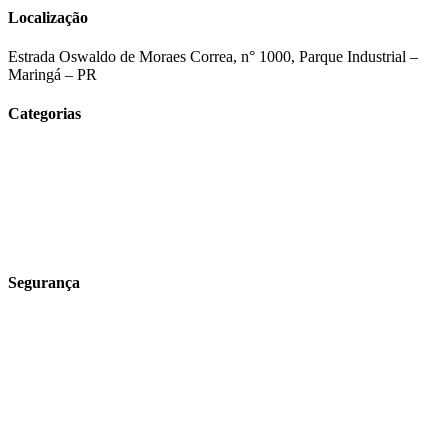
Localização
Estrada Oswaldo de Moraes Correa, n° 1000, Parque Industrial –
Maringá – PR
Categorias
Tecnologia e Agronegócio
Insumos Agrícolas
Produtor Rural
Para o lar
Receitas
Segurança
Política de Entrega
Política de Trocas e Devoluções
Política Campanhas
Segurança e valores